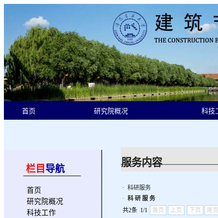
首页
研究院概况
科技
服务内容
栏目
导航
·
科研服务
首页
·
科 研 服 务
研究院概况
共2条 1/1
首页
上页
下页
尾
科技工作